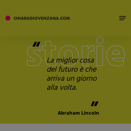
storie
“
La miglior cosa
del futuro è che
arriva un giorno
alla volta.
“
Abraham Lincoln