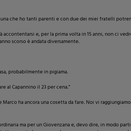
tuna che ho tanti parenti e con due dei miei fratelli potre
accontentarsi e, per la prima volta in 15 anni, non ci vedre
’anno scorso è andata diversamente.
asa, probabilmente in pigiama.
are al Capannino il 23 per cena.”
e e Marco ha ancora una cosetta da fare. Noi vi raggiungiamo
 ordinaria ma per un Giovenzana e, devo dire, in modo part