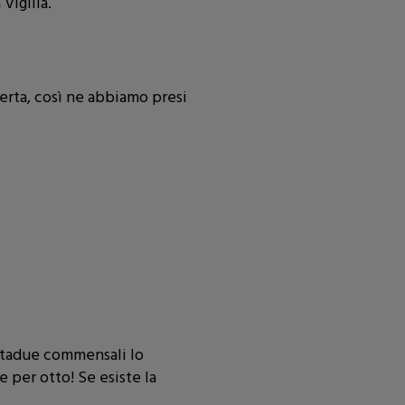
Vigilia.
fferta, così ne abbiamo presi
antadue commensali lo
 per otto! Se esiste la