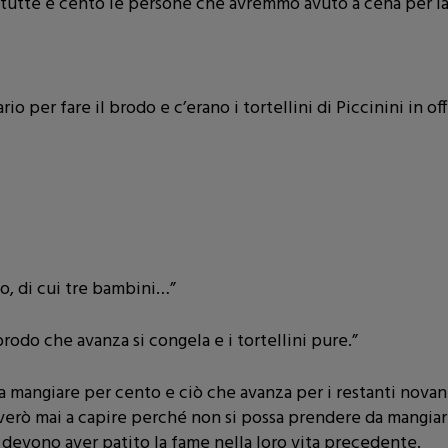
 tutte e cento le persone che avremmo avuto a cena per la 
o per fare il brodo e c’erano i tortellini di Piccinini in o
”
to, di cui tre bambini…”
rodo che avanza si congela e i tortellini pure.”
da mangiare per cento e ciò che avanza per i restanti nov
verò mai a capire perché non si possa prendere da mangiare
 devono aver patito la fame nella loro vita precedente.