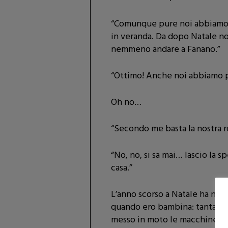
“Comunque pure noi abbiamo f
in veranda. Da dopo Natale no
nemmeno andare a Fanano.”
“Ottimo! Anche noi abbiamo p
Oh no…
“Secondo me basta la nostra rob
“No, no, si sa mai… lascio la s
casa.”
L’anno scorso a Natale ha nevic
quando ero bambina: tanta neve
messo in moto le macchine, Ch