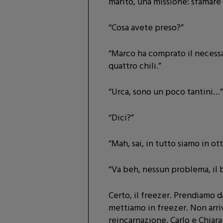
marito, una missione: sfamare
“Cosa avete preso?”
“Marco ha comprato il necessari
quattro chili.”
“Urca, sono un poco tantini…
“Dici?”
“Mah, sai, in tutto siamo in ot
“Va beh, nessun problema, il b
Certo, il freezer. Prendiamo 
mettiamo in freezer. Non arri
reincarnazione, Carlo e Chiara